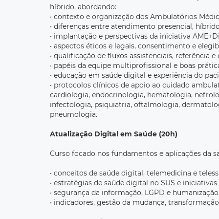
híbrido, abordando:
• contexto e organização dos Ambulatórios Médic
• diferenças entre atendimento presencial, híbrido 
• implantação e perspectivas da iniciativa AME+Di
• aspectos éticos e legais, consentimento e elegibi
• qualificação de fluxos assistenciais, referência e
• papéis da equipe multiprofissional e boas práti
• educação em saúde digital e experiência do paci
• protocolos clínicos de apoio ao cuidado ambula
cardiologia, endocrinologia, hematologia, nefrolo
infectologia, psiquiatria, oftalmologia, dermatolo
pneumologia.
Atualização Digital em Saúde (20h)
Curso focado nos fundamentos e aplicações da saú
• conceitos de saúde digital, telemedicina e teles
• estratégias de saúde digital no SUS e iniciativas
• segurança da informação, LGPD e humanização
• indicadores, gestão da mudança, transformação di