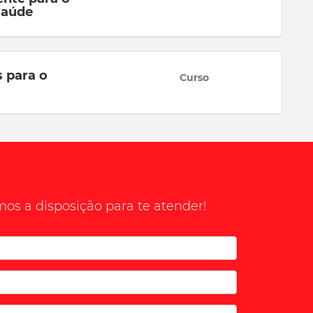
saúde
 para o
Curso
os a disposição para te atender!