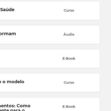
 Saúde
Curso
sformam
Áudio
E-Book
o o modelo
Curso
mentos: Como
E-Book
nte para o